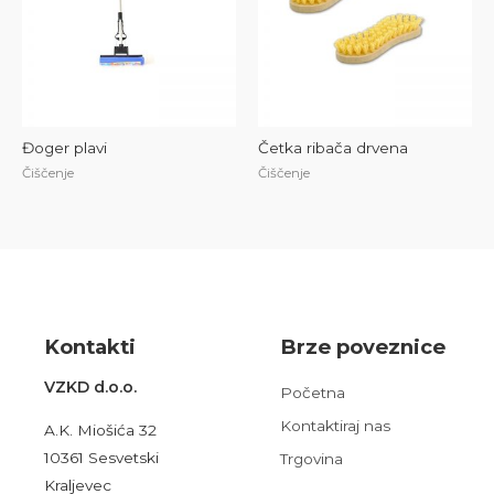
Đoger plavi
Četka ribača drvena
Čiščenje
Čiščenje
Kont
akt
i
Brze poveznice
VZKD d.o.o.
Početna
Kontaktiraj nas
A.K. Miošića 32
10361 Sesvetski
Trgovina
Kraljevec