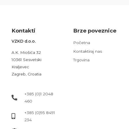
Kont
akt
i
Brze poveznice
VZKD d.o.o.
Početna
Kontaktiraj nas
A.K. Miošića 32
10361 Sesvetski
Trgovina
Kraljevec
Zagreb, Croatia
+385 (0)1 2048
460
+385 (0)95 8491
234