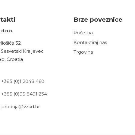
t
akt
i
Brze poveznice
d.o.o.
Početna
Kontaktiraj nas
Miošića 32
 Sesvetski Kraljevec
Trgovina
b, Croatia
+385 (0)1 2048 460
+385 (0)95 8491 234
prodaja@vzkd.hr