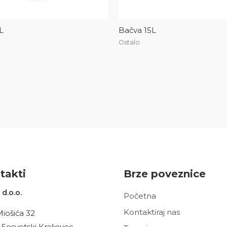
L
Bačva 15L
Ostalo
t
akt
i
Brze poveznice
d.o.o.
Početna
Kontaktiraj nas
Miošića 32
 Sesvetski Kraljevec