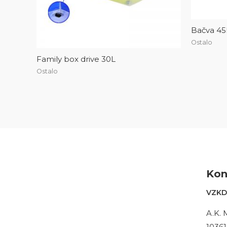
Bačva 45
Ostalo
Family box drive 30L
Ostalo
Kon
VZKD 
A.K. 
10361