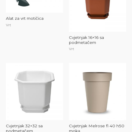
Alat za vrt motičica
Vrt
Cvjetnjak 16×16 sa
podmetačem
Vrt
Cvjetnjak 32×32 sa
Cvjetnjak Melrose fi 40 h50
podmetačem
moka