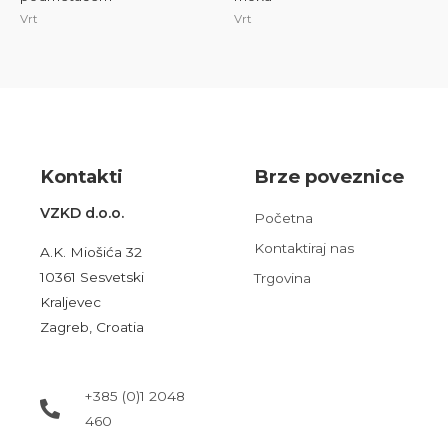
Vrt
Vrt
Kont
akt
i
Brze poveznice
VZKD d.o.o.
Početna
Kontaktiraj nas
A.K. Miošića 32
10361 Sesvetski
Trgovina
Kraljevec
Zagreb, Croatia
+385 (0)1 2048
460