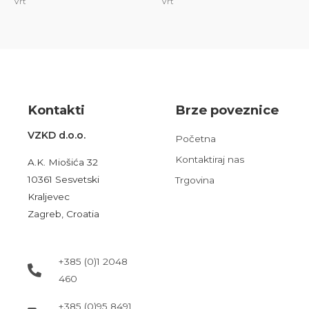
Vrt
Vrt
Kont
akt
i
Brze poveznice
VZKD d.o.o.
Početna
Kontaktiraj nas
A.K. Miošića 32
10361 Sesvetski
Trgovina
Kraljevec
Zagreb, Croatia
+385 (0)1 2048
460
+385 (0)95 8491