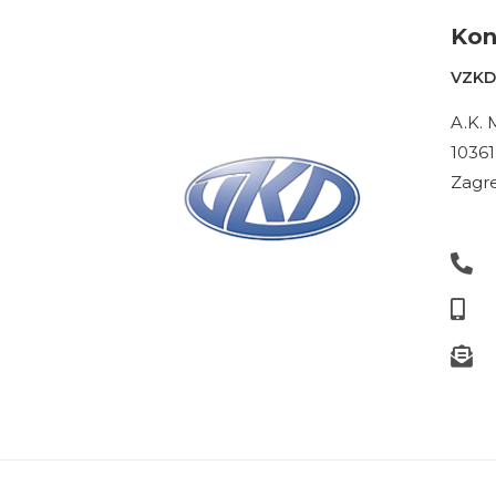
Kon
VZKD 
A.K. 
10361
Zagre