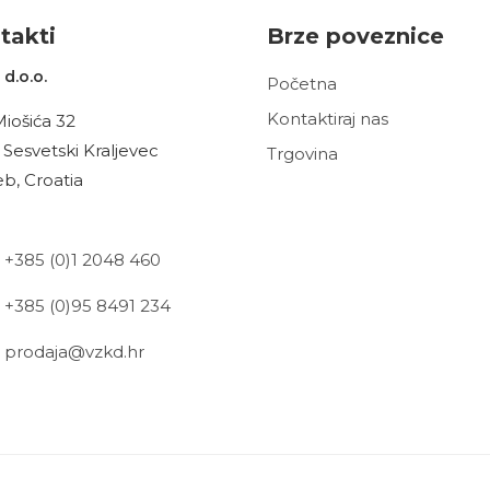
t
akt
i
Brze poveznice
d.o.o.
Početna
Kontaktiraj nas
Miošića 32
 Sesvetski Kraljevec
Trgovina
b, Croatia
+385 (0)1 2048 460
+385 (0)95 8491 234
prodaja@vzkd.hr