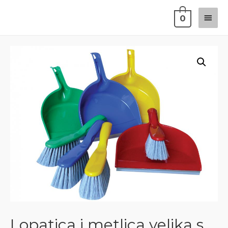
0
Lopatica i metlica velika s