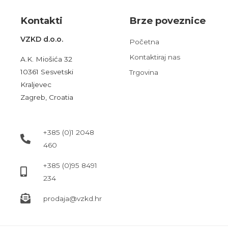
Kont
akt
i
Brze poveznice
VZKD d.o.o.
Početna
Kontaktiraj nas
A.K. Miošića 32
10361 Sesvetski
Trgovina
Kraljevec
Zagreb, Croatia
+385 (0)1 2048
460
+385 (0)95 8491
234
prodaja@vzkd.hr