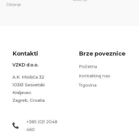
Čiščenje
Kont
akt
i
Brze poveznice
VZKD d.o.o.
Početna
Kontaktiraj nas
A.K. Miošića 32
10361 Sesvetski
Trgovina
Kraljevec
Zagreb, Croatia
+385 (0)1 2048
460