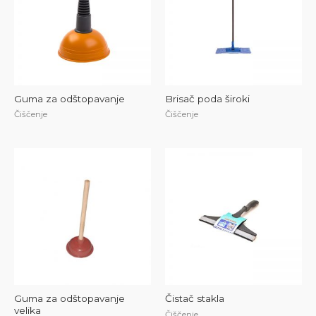
Guma za odštopavanje
Brisač poda široki
Čiščenje
Čiščenje
Guma za odštopavanje
Čistač stakla
velika
Čiščenje