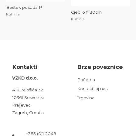
Beštek posuda P
Cjedilo fi 30cm
Kuhinja
Kuhinja
Kont
akt
i
Brze poveznice
VZKD d.o.o.
Početna
Kontaktiraj nas
A.K. Miošića 32
10361 Sesvetski
Trgovina
Kraljevec
Zagreb, Croatia
+385 (0)1 2048