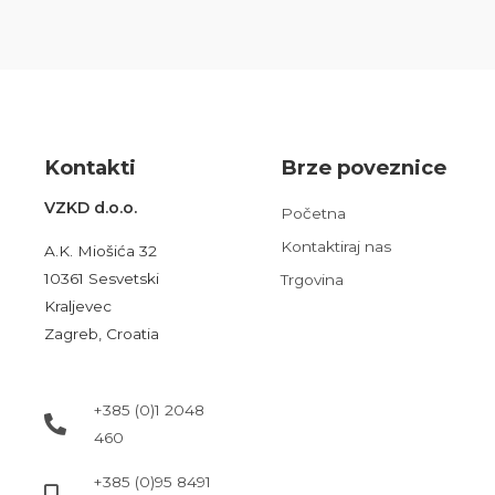
Kont
akt
i
Brze poveznice
VZKD d.o.o.
Početna
Kontaktiraj nas
A.K. Miošića 32
10361 Sesvetski
Trgovina
Kraljevec
Zagreb, Croatia
+385 (0)1 2048
460
+385 (0)95 8491