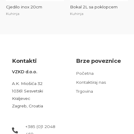
Cjedilo inox 20cm
Bokal 2L sa poklopcem
Kuhinja
Kuhinja
Kont
akt
i
Brze poveznice
VZKD d.o.o.
Početna
Kontaktiraj nas
A.K. Miošića 32
10361 Sesvetski
Trgovina
Kraljevec
Zagreb, Croatia
+385 (0)1 2048
460