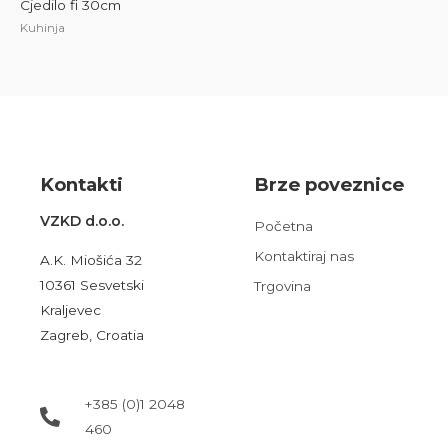
Cjedilo fi 30cm
Kuhinja
Kont
akt
i
Brze poveznice
VZKD d.o.o.
Početna
Kontaktiraj nas
A.K. Miošića 32
10361 Sesvetski
Trgovina
Kraljevec
Zagreb, Croatia
+385 (0)1 2048
460