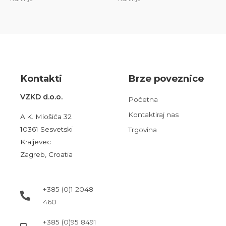
Kont
akt
i
Brze poveznice
VZKD d.o.o.
Početna
Kontaktiraj nas
A.K. Miošića 32
10361 Sesvetski
Trgovina
Kraljevec
Zagreb, Croatia
+385 (0)1 2048
460
+385 (0)95 8491