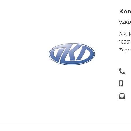
Kon
VZKD 
A.K. 
10361
Zagre