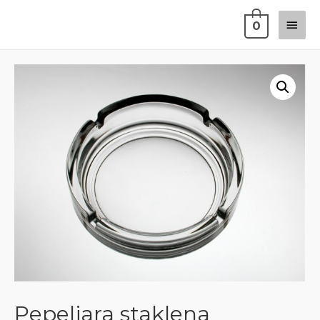
0
Pepeljara staklena