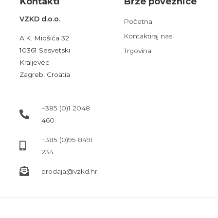
Kont
akt
i
Brze poveznice
VZKD d.o.o.
Početna
Kontaktiraj nas
A.K. Miošića 32
10361 Sesvetski
Trgovina
Kraljevec
Zagreb, Croatia
+385 (0)1 2048
460
+385 (0)95 8491
234
prodaja@vzkd.hr