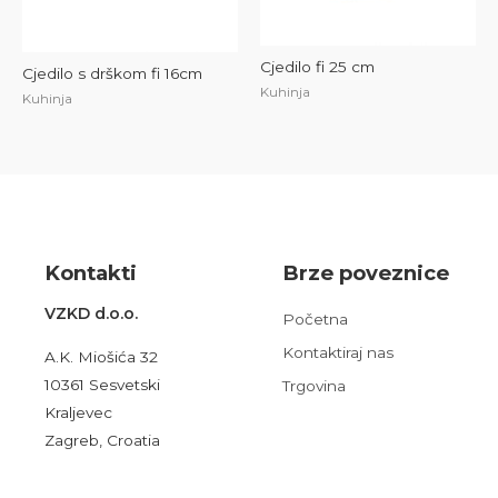
Cjedilo fi 25 cm
Cjedilo s drškom fi 16cm
Kuhinja
Kuhinja
Kont
akt
i
Brze poveznice
VZKD d.o.o.
Početna
Kontaktiraj nas
A.K. Miošića 32
10361 Sesvetski
Trgovina
Kraljevec
Zagreb, Croatia