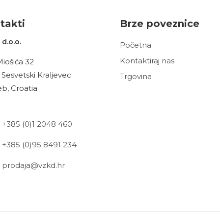
t
akt
i
Brze poveznice
d.o.o.
Početna
Kontaktiraj nas
Miošića 32
 Sesvetski Kraljevec
Trgovina
b, Croatia
+385 (0)1 2048 460
+385 (0)95 8491 234
prodaja@vzkd.hr