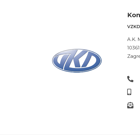
Kon
VZKD 
A.K. 
10361
Zagre