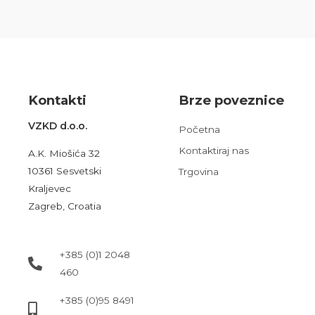
Kont
akt
i
Brze poveznice
VZKD d.o.o.
Početna
Kontaktiraj nas
A.K. Miošića 32
10361 Sesvetski
Trgovina
Kraljevec
Zagreb, Croatia
+385 (0)1 2048
460
+385 (0)95 8491