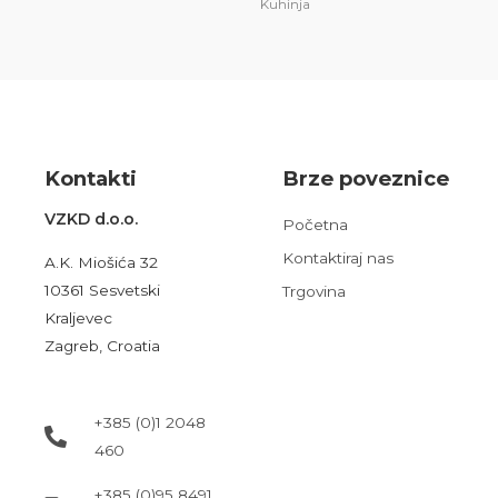
Kuhinja
Kont
akt
i
Brze poveznice
VZKD d.o.o.
Početna
Kontaktiraj nas
A.K. Miošića 32
10361 Sesvetski
Trgovina
Kraljevec
Zagreb, Croatia
+385 (0)1 2048
460
+385 (0)95 8491