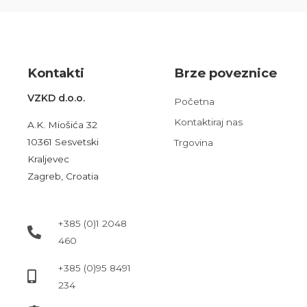
Kont
akt
i
Brze poveznice
VZKD d.o.o.
Početna
Kontaktiraj nas
A.K. Miošića 32
10361 Sesvetski
Trgovina
Kraljevec
Zagreb, Croatia
+385 (0)1 2048
460
+385 (0)95 8491
234