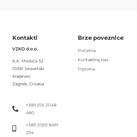
Kont
akt
i
Brze poveznice
VZKD d.o.o.
Početna
Kontaktiraj nas
A.K. Miošića 32
10361 Sesvetski
Trgovina
Kraljevec
Zagreb, Croatia
+385 (0)1 2048
460
+385 (0)95 8491
234