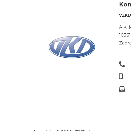
Kon
VZKD 
A.K. 
10361
Zagre