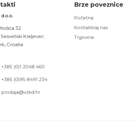
t
akt
i
Brze poveznice
d.o.o.
Početna
Kontaktiraj nas
Miošića 32
 Sesvetski Kraljevec
Trgovina
b, Croatia
+385 (0)1 2048 460
+385 (0)95 8491 234
prodaja@vzkd.hr