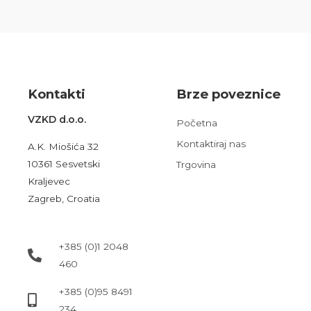
Kont
akt
i
Brze poveznice
VZKD d.o.o.
Početna
Kontaktiraj nas
A.K. Miošića 32
10361 Sesvetski
Trgovina
Kraljevec
Zagreb, Croatia
+385 (0)1 2048
460
+385 (0)95 8491
234