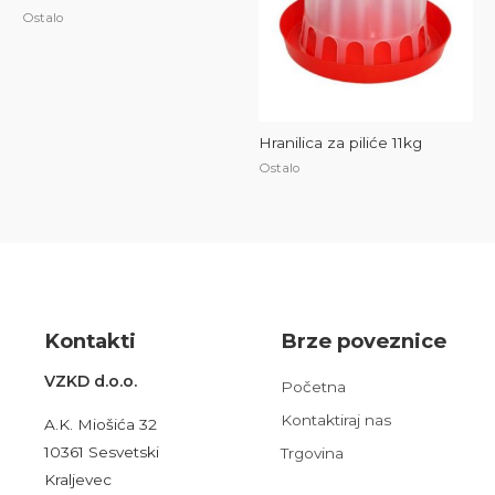
Ostalo
Hranilica za piliće 11kg
Ostalo
Kont
akt
i
Brze poveznice
VZKD d.o.o.
Početna
Kontaktiraj nas
A.K. Miošića 32
10361 Sesvetski
Trgovina
Kraljevec