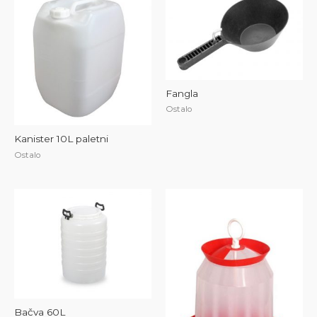
Fangla
Ostalo
Kanister 10L paletni
Ostalo
Bačva 60L