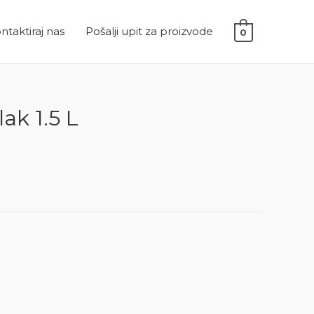
ntaktiraj nas
Pošalji upit za proizvode
0
lak 1.5 L