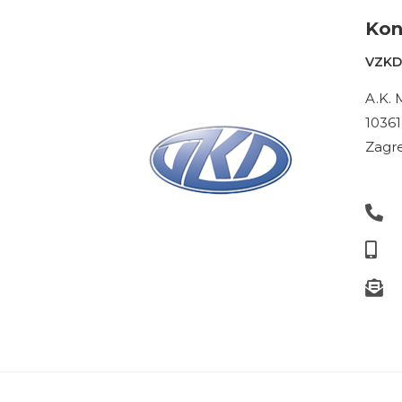
Kon
VZKD 
A.K. 
10361
Zagre