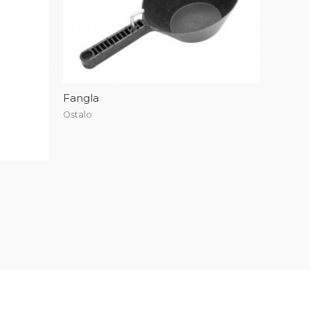
Fangla
Ostalo