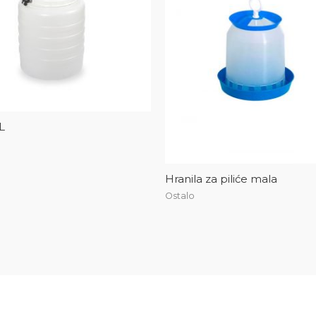
L
Hranila za piliće mala
Ostalo