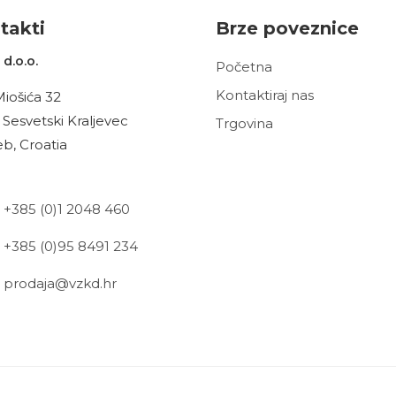
t
akt
i
Brze poveznice
d.o.o.
Početna
Kontaktiraj nas
Miošića 32
 Sesvetski Kraljevec
Trgovina
b, Croatia
+385 (0)1 2048 460
+385 (0)95 8491 234
prodaja@vzkd.hr