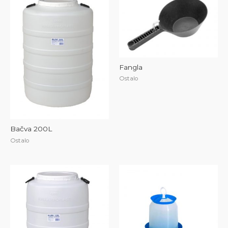
Fangla
Ostalo
Bačva 200L
Ostalo