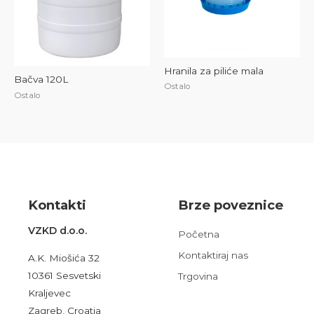
Hranila za piliće mala
Bačva 120L
Ostalo
Ostalo
Kont
akt
i
Brze poveznice
VZKD d.o.o.
Početna
Kontaktiraj nas
A.K. Miošića 32
10361 Sesvetski
Trgovina
Kraljevec
Zagreb, Croatia