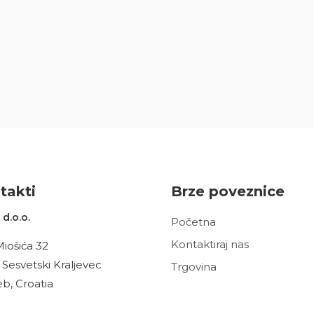
t
akt
i
Brze poveznice
d.o.o.
Početna
Kontaktiraj nas
Miošića 32
 Sesvetski Kraljevec
Trgovina
b, Croatia