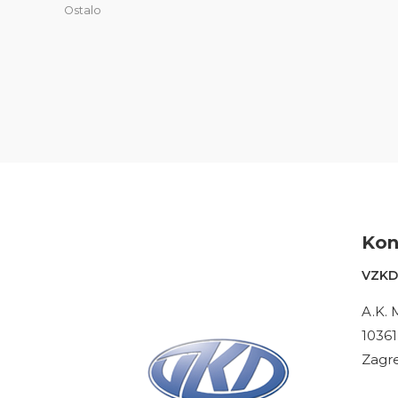
Ostalo
Kon
VZKD 
A.K. 
10361
Zagre