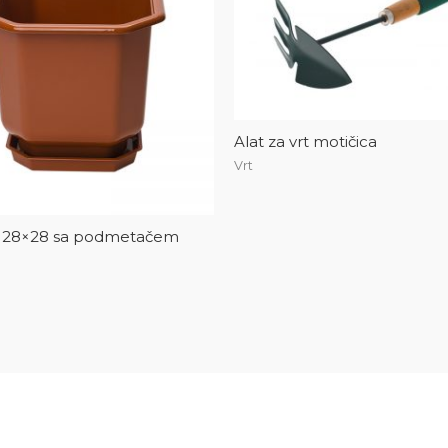
Alat za vrt motičica
Vrt
k 28×28 sa podmetačem