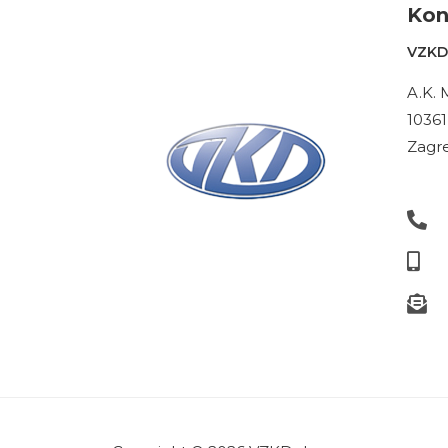
Kon
VZKD 
A.K. 
10361
Zagre