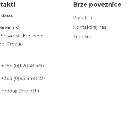
t
akt
i
Brze poveznice
d.o.o.
Početna
Kontaktiraj nas
Miošića 32
 Sesvetski Kraljevec
Trgovina
b, Croatia
+385 (0)1 2048 460
+385 (0)95 8491 234
prodaja@vzkd.hr