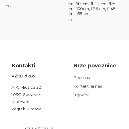
cm, fi17 cm, fi 20 cm, fi25
Vrt
cm, fi30cm, fi36 cm, fi 45
cm, fi55 cm
Vrt
Kont
akt
i
Brze poveznice
VZKD d.o.o.
Početna
Kontaktiraj nas
A.K. Miošića 32
10361 Sesvetski
Trgovina
Kraljevec
Zagreb, Croatia
+385 (0)1 2048