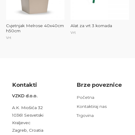
Cvjetnjak Melrose 40x40cm
Alat za vrt 3 komada
h50cm
Vrt
Vrt
Kont
akt
i
Brze poveznice
VZKD d.o.o.
Početna
Kontaktiraj nas
A.K. Miošića 32
10361 Sesvetski
Trgovina
Kraljevec
Zagreb, Croatia