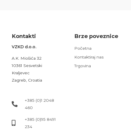
Kont
akt
i
Brze poveznice
VZKD d.o.o.
Početna
Kontaktiraj nas
A.K. Miošića 32
10361 Sesvetski
Trgovina
Kraljevec
Zagreb, Croatia
+385 (0)1 2048
460
+385 (0)95 8491
234