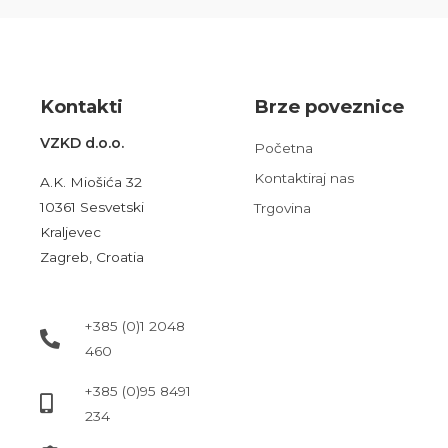
Kont
akt
i
Brze poveznice
VZKD d.o.o.
Početna
Kontaktiraj nas
A.K. Miošića 32
10361 Sesvetski
Trgovina
Kraljevec
Zagreb, Croatia
+385 (0)1 2048
460
+385 (0)95 8491
234