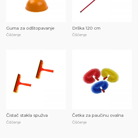
Guma za odštopavanje
Drška 120 cm
Čiščenje
Čiščenje
Čistač stakla spužva
Četka za paučinu ovalna
Čiščenje
Čiščenje