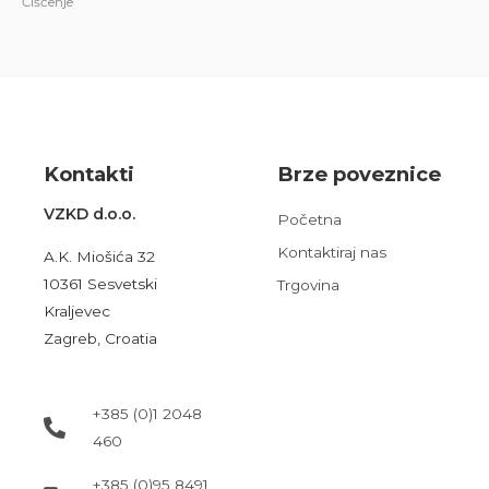
Čiščenje
Kont
akt
i
Brze poveznice
VZKD d.o.o.
Početna
Kontaktiraj nas
A.K. Miošića 32
10361 Sesvetski
Trgovina
Kraljevec
Zagreb, Croatia
+385 (0)1 2048
460
+385 (0)95 8491