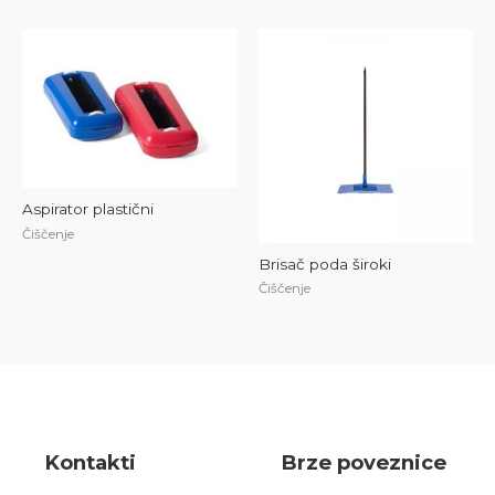
Aspirator plastični
Čiščenje
Brisač poda široki
Čiščenje
Kont
akt
i
Brze poveznice