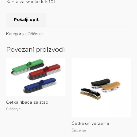
Kanta za smeće klik 10L
Pošalji upit
Kategorija:
Čiščenje
Povezani proizvodi
Četka ribača za štap
Čiščenje
Četka univerzalna
Čiščenje