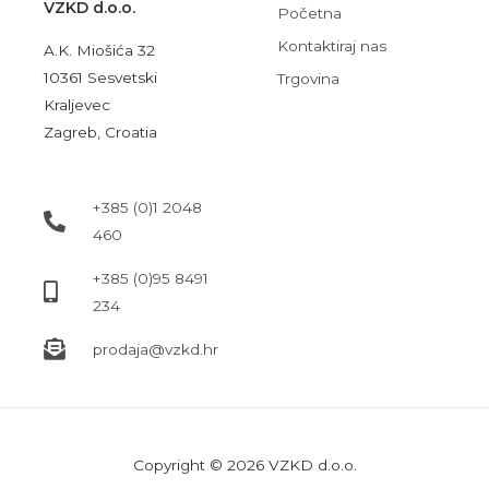
VZKD d.o.o.
Početna
Kontaktiraj nas
A.K. Miošića 32
10361 Sesvetski
Trgovina
Kraljevec
Zagreb, Croatia
+385 (0)1 2048
460
+385 (0)95 8491
234
prodaja@vzkd.hr
Copyright © 2026 VZKD d.o.o.