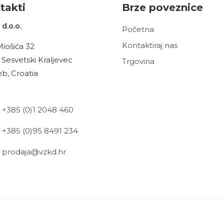
t
akt
i
Brze poveznice
d.o.o.
Početna
Kontaktiraj nas
Miošića 32
 Sesvetski Kraljevec
Trgovina
b, Croatia
+385 (0)1 2048 460
+385 (0)95 8491 234
prodaja@vzkd.hr