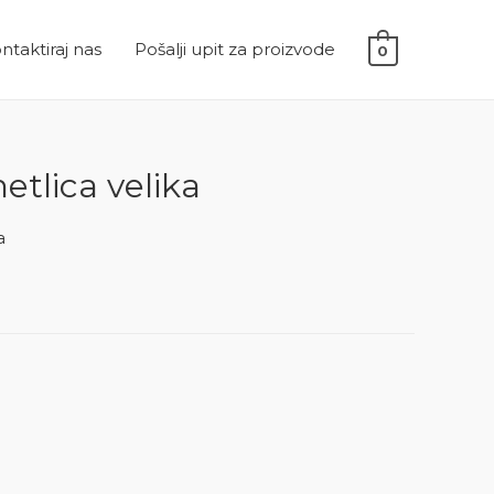
ntaktiraj nas
Pošalji upit za proizvode
0
etlica velika
a