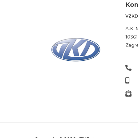
Kon
VZKD 
A.K. 
10361
Zagre