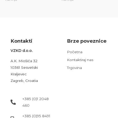
Kont
akt
i
Brze poveznice
VZKD d.o.o.
Početna
Kontaktiraj nas
A.K. Miošića 32
10361 Sesvetski
Trgovina
Kraljevec
Zagreb, Croatia
+385 (0)1 2048
460
+385 (0)95 8491