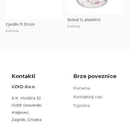
Bokal 1L plastični
Cjedilo fi 30cm
Kuhinja
Kuhinja
Kont
akt
i
Brze poveznice
VZKD d.o.o.
Početna
Kontaktiraj nas
A.K. Miošića 32
10361 Sesvetski
Trgovina
Kraljevec
Zagreb, Croatia