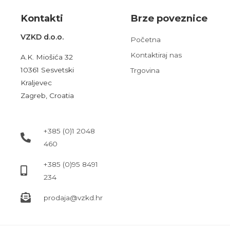
Kont
akt
i
Brze poveznice
VZKD d.o.o.
Početna
Kontaktiraj nas
A.K. Miošića 32
10361 Sesvetski
Trgovina
Kraljevec
Zagreb, Croatia
+385 (0)1 2048
460
+385 (0)95 8491
234
prodaja@vzkd.hr