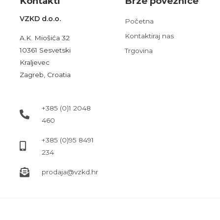
Kont
akt
i
Brze poveznice
VZKD d.o.o.
Početna
Kontaktiraj nas
A.K. Miošića 32
10361 Sesvetski
Trgovina
Kraljevec
Zagreb, Croatia
+385 (0)1 2048
460
+385 (0)95 8491
234
prodaja@vzkd.hr