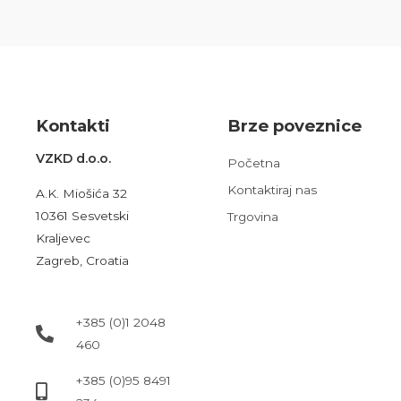
Kont
akt
i
Brze poveznice
VZKD d.o.o.
Početna
Kontaktiraj nas
A.K. Miošića 32
10361 Sesvetski
Trgovina
Kraljevec
Zagreb, Croatia
+385 (0)1 2048
460
+385 (0)95 8491