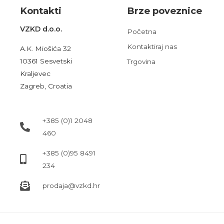
Kont
akt
i
Brze poveznice
VZKD d.o.o.
Početna
Kontaktiraj nas
A.K. Miošića 32
10361 Sesvetski
Trgovina
Kraljevec
Zagreb, Croatia
+385 (0)1 2048
460
+385 (0)95 8491
234
prodaja@vzkd.hr