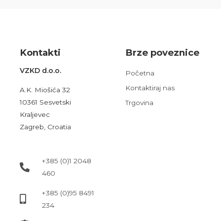
Kont
akt
i
Brze poveznice
VZKD d.o.o.
Početna
Kontaktiraj nas
A.K. Miošića 32
10361 Sesvetski
Trgovina
Kraljevec
Zagreb, Croatia
+385 (0)1 2048
460
+385 (0)95 8491
234