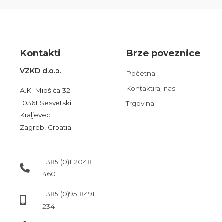
Kont
akt
i
Brze poveznice
VZKD d.o.o.
Početna
Kontaktiraj nas
A.K. Miošića 32
10361 Sesvetski
Trgovina
Kraljevec
Zagreb, Croatia
+385 (0)1 2048
460
+385 (0)95 8491
234